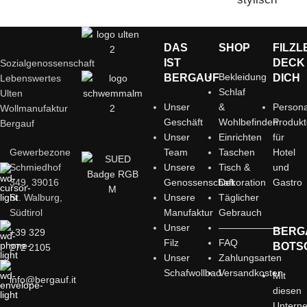
verstaut
DAS
SHOP
FILZL
IST
DECK
Sozialgenossenschaft
Bekleidung
BERGAUF
DICH
Lebenswertes
Schlaf
Ulten
Unser
&
Persona
Wollmanufaktur
Geschäft
Wohlbefinden
Produk
Bergauf
Unser
Einrichten
für
Gewerbezone
Team
Taschen
Hotel
Schmiedhof
Unsere
Tisch &
und
349, 39016
Genossenschaft
Dekoration
Gastro
St. Walburg,
Unsere
Täglicher
Südtirol
Manufaktur
Gebrauch
Unser
——————–
BERG
+39 329
Filz
FAQ
BOTS
272 2105
Unser
Zahlungsarten
Schafwollbad
Versandkosten
Mit
info@bergauf.it
diesen
Untern