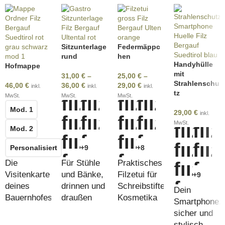
Sitzunterlage
Federmäppc
rund
hen
Handyhülle
Hofmappe
mit
31,00
€
–
25,00
€
–
Strahlenschu
46,00
€
36,00
€
29,00
€
inkl.
inkl.
inkl.
tz
MwSt.
MwSt.
MwSt.
Mod. 1
29,00
€
inkl.
MwSt.
Mod. 2
Personalisiert
+9
+8
Die
Für Stühle
Praktisches
Visitenkarte
und Bänke,
Filzetui für
+9
deines
drinnen und
Schreibstifte,
Dein
Bauernhofes
draußen
Kosmetika
Smartphone,
und
sicher und
Krimskrams
stylisch