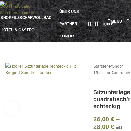
Skip to navigation
ÜBER UNS
Skip to main content
SHOP
FILZ
SCHAFWOLLBAD
MENÜ
PARTNER
0,00
€
HOTEL & GASTRO
KONTAKT
Startseite
/
Shop
/
Täglicher Gebrauch
Sitzunterlage
quadratisch/r
echteckig
Klick zu Vergrößern
26,00
€
–
28,00
€
inkl.