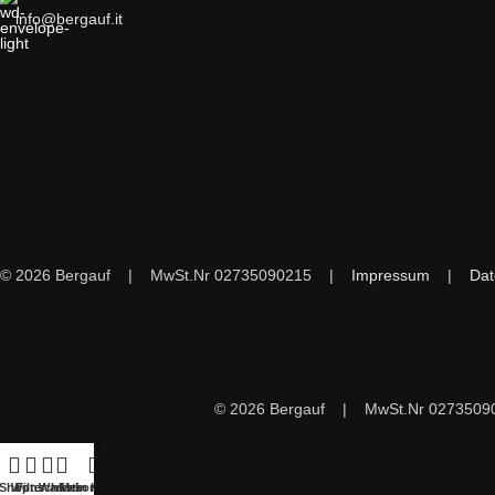
info@bergauf.it
© 2026 Bergauf | MwSt.Nr 02735090215 |
Impressum
|
Dat
© 2026 Bergauf | MwSt.Nr 02735
Shop
Wunschliste
Filter
Warenkorb
Mein Konto