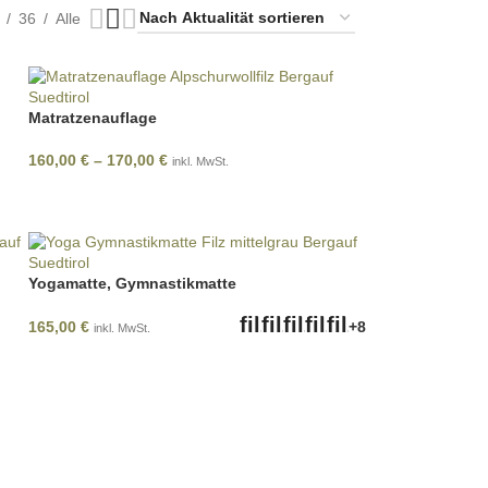
36
Alle
Matratzenauflage
160,00
€
–
170,00
€
inkl. MwSt.
Yogamatte, Gymnastikmatte
165,00
€
+8
inkl. MwSt.