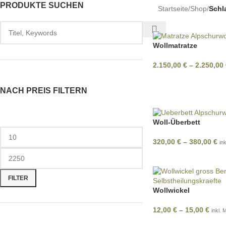
PRODUKTE SUCHEN
Startseite
/
Shop
/
Schl
SCHLÄF
NOCH, 
Wollmatratze
TRÄUMS
2.150,00
€
–
2.250,00
SCHON?
NACH PREIS FILTERN
Manchmal liegt 
direkt vor dir, d
nur ergreifen.
Woll-Überbett
320,00
€
–
380,00
€
in
FILTER
Wollwickel
12,00
€
–
15,00
€
inkl. 