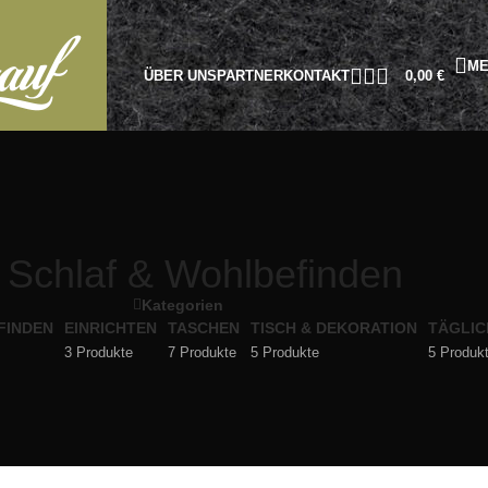
ME
ÜBER UNS
PARTNER
KONTAKT
0,00
€
Schlaf & Wohlbefinden
Kategorien
FINDEN
EINRICHTEN
TASCHEN
TISCH & DEKORATION
TÄGLIC
3 Produkte
7 Produkte
5 Produkte
5 Produk