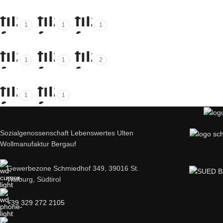
1
1
1
1
1
2
1
1
Sozialgenossenschaft Lebenswertes Ulten
Wollmanufaktur Bergauf
Gewerbezone Schmiedhof 349, 39016 St.
Walburg, Südtirol
+39 329 272 2105