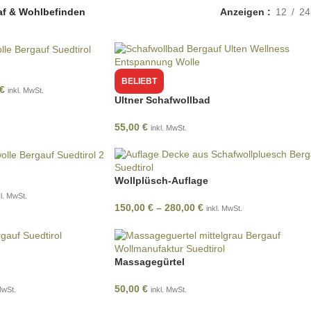
af & Wohlbefinden
Anzeigen
12
24
ST DU
ODER
T DU
BELIEBT
€
inkl. MwSt.
Ultner Schafwollbad
das Glück
55,00
€
inkl. MwSt.
u musst es
Wollplüsch-Auflage
kl. MwSt.
150,00
€
–
280,00
€
inkl. MwSt.
Massagegürtel
50,00
€
MwSt.
inkl. MwSt.