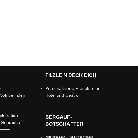
FILZLEIN DECK DICH
ng
Personalisierte Produkte für
Wohlbefinden
Hotel und Gastro
n
ekoration
BERGAUF-
r Gebrauch
BOTSCHAFTER
——–
Mit diesen Unternehmen