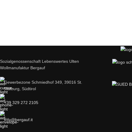
Genieße das Ultner S
Hotel
Einmal probier
Sozialgenossenschaft Lebenswertes Ulten
Wollmanufaktur Bergauf
Hie
Gewerbezone Schmiedhof 349, 39016 St.
Walburg, Südtirol
+39 329 272 2105
info@bergauf.it