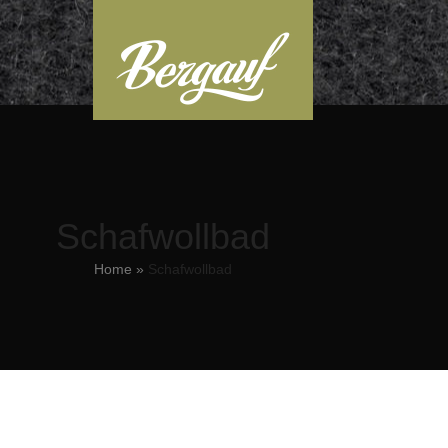
Schafwollbad
Home
»
Schafwollbad