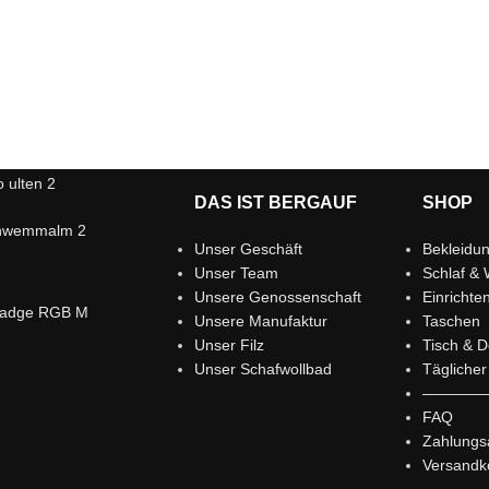
chafwollbad bei unseren
partnern.
DAS IST BERGAUF
SHOP
t, für immer verliebt!
Unser Geschäft
Bekleidu
r entdecken
Unser Team
Schlaf & 
Unsere Genossenschaft
Einrichte
Unsere Manufaktur
Taschen
Unser Filz
Tisch & D
Unser Schafwollbad
Tägliche
————
FAQ
Zahlungs
Versandk