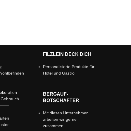
FILZLEIN DECK DICH
ng
Personalisierte Produkte für
Wohlbefinden
Hotel und Gastro
n
ekoration
BERGAUF-
r Gebrauch
BOTSCHAFTER
——–
Mit diesen Unternehmen
arten
arbeiten wir gerne
osten
zusammen