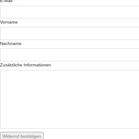
*
E-Mail
E-
Vorname
Mail
*
(wiederholen)
Nachname
Zusätzliche Informationen
Widerruf bestätigen