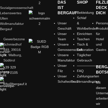
DAS
SHOP
FILZL
IST
DECK
Sozialgenossenschaft
Bekleidung
BERGAUF
DICH
Lebenswertes
Schlaf
Ulten
Unser
&
Persona
Wollmanufaktur
Geschäft
Wohlbefinden
Produk
Bergauf
Unser
Einrichten
für
Gewerbezone
Team
Taschen
Hotel
Schmiedhof
Unsere
Tisch &
und
349, 39016
Genossenschaft
Dekoration
Gastro
St. Walburg,
Unsere
Täglicher
Südtirol
Manufaktur
Gebrauch
Unser
——————–
BERG
+39 329
Filz
FAQ
BOTS
272 2105
Unser
Zahlungsarten
Schafwollbad
Versandkosten
Mit
info@bergauf.it
diesen
Untern
arbeite
wir