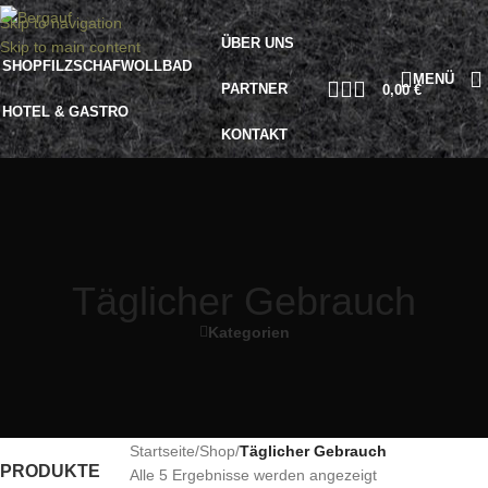
Skip to navigation
ÜBER UNS
Skip to main content
SHOP
FILZ
SCHAFWOLLBAD
MENÜ
PARTNER
0,00
€
HOTEL & GASTRO
KONTAKT
Täglicher Gebrauch
Kategorien
Startseite
/
Shop
/
Täglicher Gebrauch
PRODUKTE
Alle 5 Ergebnisse werden angezeigt