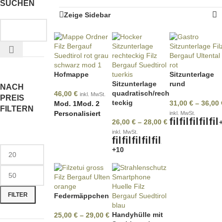
SUCHEN
Zeige Sidebar
Hofmappe
Sitzunterlage
Sitzunterlage
rund
NACH
quadratisch/rech
46,00
€
inkl. MwSt.
PREIS
teckig
31,00
€
–
36,00
Mod. 1
Mod. 2
FILTERN
Personalisiert
inkl. MwSt.
26,00
€
–
28,00
€
inkl. MwSt.
+10
FILTER
Federmäppchen
Handyhülle mit
25,00
€
–
29,00
€