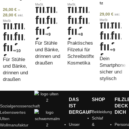
tz
MwSt.
MwSt.
26,00
€
–
29,00
€
28,00
€
inkl.
inkl.
MwSt.
MwSt.
+9
+8
Für Stühle
Praktisches
und Bänke,
Filzetui für
+9
+10
drinnen und
Schreibstifte,
Dein
Für Stühle
draußen
Kosmetika
Smartphone,
und Bänke,
und
sicher und
drinnen und
Krimskrams
stylisch
draußen
verstaut
DAS
SHOP
FILZL
IST
DECK
Sozialgenossenschaft
Bekleidung
BERGAUF
DICH
Lebenswertes
Schlaf
Ulten
Unser
&
Persona
Wollmanufaktur