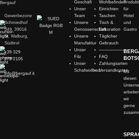
Geschäft
Wohlbefinden
Produk
Bergauf
Unser
Einrichten
für
Gewerbezone
Team
Taschen
Hotel
Schmiedhof
Unsere
Tisch &
und
349, 39016
Genossenschaft
Dekoration
Gastro
St. Walburg,
Unsere
Täglicher
Südtirol
Manufaktur
Gebrauch
Unser
——————–
BERG
+39 329
Filz
FAQ
BOTS
272 2105
Unser
Zahlungsarten
Schafwollbad
Versandkosten
Mit
info@bergauf.it
diesen
Untern
arbeite
wir
gerne
zusam
SPRA