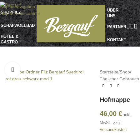
Skip to navigation
ÜBER
SHOP
FILZ
Skip to main content
UNS
SCHAFWOLLBAD
PARTNER
HOTEL &
KONTAKT
GASTRO
Klick zu Vergrößern
Startseite
/
Shop
/
Täglicher Gebrauch
Hofmappe
46,00
€
inkl.
MwSt.
zzgl.
Versandkosten