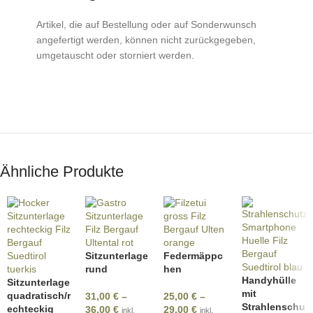
Artikel, die auf Bestellung oder auf Sonderwunsch
angefertigt werden, können nicht zurückgegeben,
umgetauscht oder storniert werden.
Ähnliche Produkte
Sitzunterlage
Federmäppc
rund
hen
Handyhülle
Sitzunterlage
mit
quadratisch/r
31,00
€
–
25,00
€
–
Strahlenschu
echteckig
36,00
€
29,00
€
inkl.
inkl.