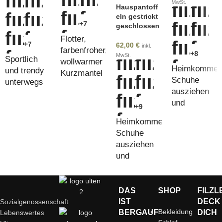
MwSt.
Hauspantoff
eln gestrickt
+7
geschlossen
Flotter,
+7
62,00
€
inkl.
farbenfroher,
+8
MwSt.
Sportlich
wollwarmer
Heimkommen
und trendy
Kurzmantel
Schuhe
unterwegs
mit Kapuze
ausziehen
und
+9
genießen
Heimkommen,
Schuhe
ausziehen
und
genießen
DAS
SHOP
FILZL
IST
DECK
Sozialgenossenschaft
Bekleidung
BERGAUF
DICH
Lebenswertes