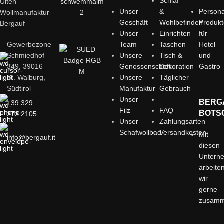
Schlaf
Ulten
Unser
&
Persona
Wollmanufaktur
Geschäft
Wohlbefinden
Produk
Bergauf
Unser
Einrichten
für
Gewerbezone
Team
Taschen
Hotel
Schmiedhof
Unsere
Tisch &
und
349, 39016
Genossenschaft
Dekoration
Gastro
St. Walburg,
Unsere
Täglicher
Südtirol
Manufaktur
Gebrauch
Unser
——————–
BERG
+39 329
Filz
FAQ
BOTS
272 2105
Unser
Zahlungsarten
Schafwollbad
Versandkosten
Mit
info@bergauf.it
diesen
Untern
arbeite
wir
gerne
zusam