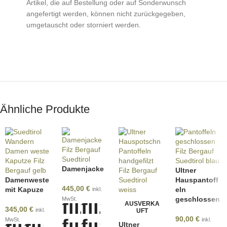
Artikel, die auf Bestellung oder auf Sonderwunsch
angefertigt werden, können nicht zurückgegeben,
umgetauscht oder storniert werden.
Ähnliche Produkte
Damenjacke
Ultner
Damenweste
Hauspantoff
445,00
€
mit Kapuze
eln
inkl.
geschlossen
MwSt.
AUSVERKA
345,00
€
inkl.
UFT
90,00
€
MwSt.
inkl.
Ultner