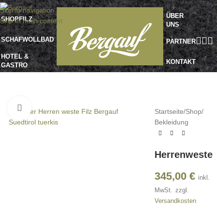
Skip to navigation
ÜBER
SHOP
FILZ
Skip to main content
UNS
SCHAFWOLLBAD
PARTNER
HOTEL &
KONTAKT
GASTRO
Klick zu Vergrößern
Startseite
/
Shop
/
Bekleidung
Herrenweste
345,00
€
inkl.
MwSt.
zzgl.
Versandkosten