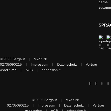
gerne
zusam
SPRA
© 2026 Bergauf | MwSt.Nr
02735090215 |
Impressum
|
Datenschutz
|
Vertrag
widerrufen
|
AGB
|
adpassion.it
© 2026 Bergauf | MwSt.Nr
02735090215 |
Impressum
|
Datenschutz
|
Vertrag
widerrufen
|
AGB
|
adpassion.it