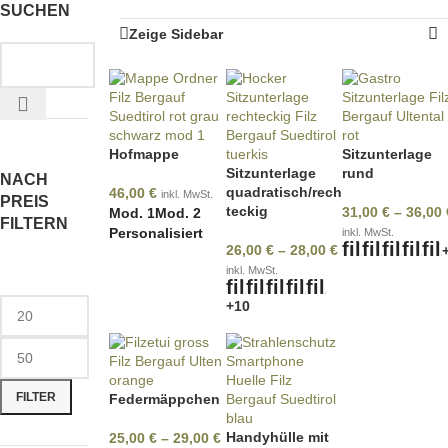
SUCHEN
Zeige Sidebar
Hofmappe
Sitzunterlage
Sitzunterlage
rund
NACH
quadratisch/rech
46,00
€
inkl. MwSt.
PREIS
teckig
31,00
€
–
36,00
Mod. 1
Mod. 2
FILTERN
Personalisiert
inkl. MwSt.
26,00
€
–
28,00
€
inkl. MwSt.
+10
FILTER
Federmäppchen
Handyhülle mit
25,00
€
–
29,00
€