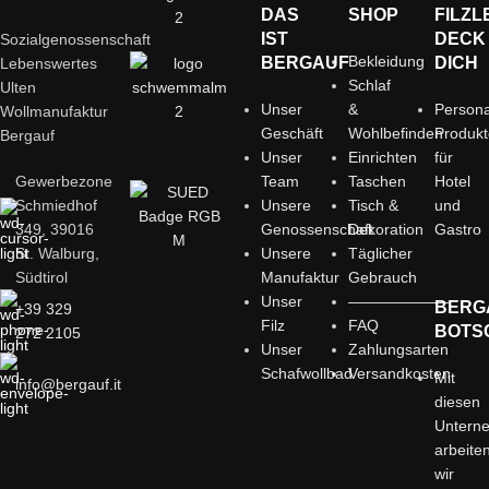
DAS
SHOP
FILZL
IST
DECK
Sozialgenossenschaft
Bekleidung
BERGAUF
DICH
Lebenswertes
Schlaf
Ulten
Unser
&
Persona
Wollmanufaktur
Geschäft
Wohlbefinden
Produk
Bergauf
Unser
Einrichten
für
Gewerbezone
Team
Taschen
Hotel
Schmiedhof
Unsere
Tisch &
und
349, 39016
Genossenschaft
Dekoration
Gastro
St. Walburg,
Unsere
Täglicher
Südtirol
Manufaktur
Gebrauch
Unser
——————–
BERG
+39 329
Filz
FAQ
BOTS
272 2105
Unser
Zahlungsarten
Schafwollbad
Versandkosten
Mit
info@bergauf.it
diesen
Untern
arbeite
wir