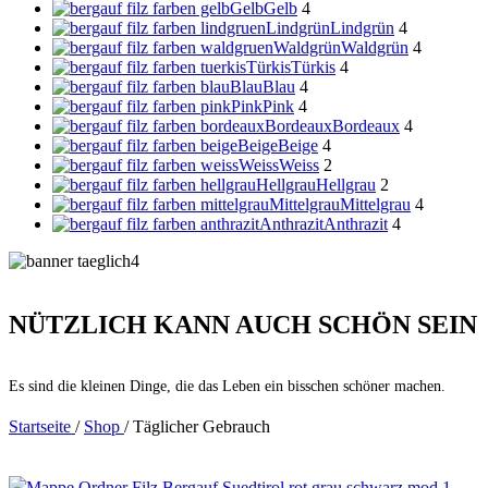
Gelb
Gelb
4
Lindgrün
Lindgrün
4
Waldgrün
Waldgrün
4
Türkis
Türkis
4
Blau
Blau
4
Pink
Pink
4
Bordeaux
Bordeaux
4
Beige
Beige
4
Weiss
Weiss
2
Hellgrau
Hellgrau
2
Mittelgrau
Mittelgrau
4
Anthrazit
Anthrazit
4
NÜTZLICH KANN AUCH SCHÖN SEIN
Es sind die kleinen Dinge, die das Leben ein bisschen schöner machen.
Startseite
/
Shop
/
Täglicher Gebrauch