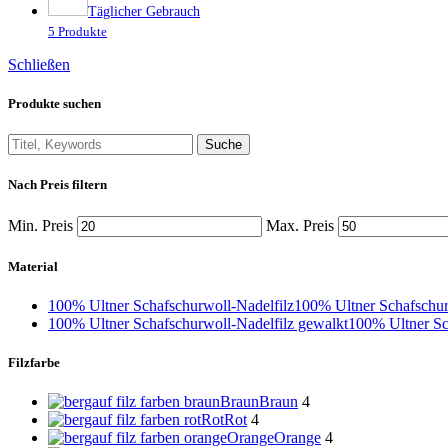
Täglicher Gebrauch
5 Produkte
Schließen
Produkte suchen
Suche
Nach Preis filtern
Min. Preis
Max. Preis
Material
100% Ultner Schafschurwoll-Nadelfilz
100% Ultner Schafschur
100% Ultner Schafschurwoll-Nadelfilz gewalkt
100% Ultner Sc
Filzfarbe
Braun
Braun
4
Rot
Rot
4
Orange
Orange
4