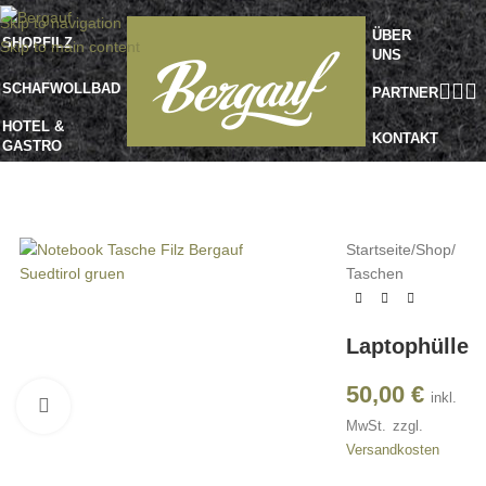
Skip to navigation
ÜBER
SHOP
FILZ
Skip to main content
UNS
SCHAFWOLLBAD
PARTNER
HOTEL &
KONTAKT
GASTRO
Startseite
/
Shop
/
Taschen
Laptophülle
50,00
€
inkl.
Klick zu Vergrößern
MwSt.
zzgl.
Versandkosten