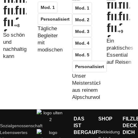
Mod. 1
Mod. 1
Personalisiert
Mod. 2
+8
Tägliche
Mod. 3
+9
So schön
Begleiter
Ein
und
mit
Mod. 4
praktisches
nachhaltig
modischen
Essential
Mod. 5
kann
Qualitäten
auf Reisen
Einkaufen
Personalisiert
– aber nicht
sein
Unser
nur
Meisterstück
aus reinem
Alpschurwollfilz
DAS
SHOP
FILZL
IST
DECK
Sozialgenossenschaft
Bekleidung
BERGAUF
DICH
Lebenswertes