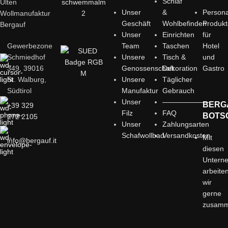
Schlaf
Ulten
Unser
&
Persona
Wollmanufaktur
Geschäft
Wohlbefinden
Produk
Bergauf
Unser
Einrichten
für
Gewerbezone
Team
Taschen
Hotel
Schmiedhof
Unsere
Tisch &
und
349, 39016
Genossenschaft
Dekoration
Gastro
St. Walburg,
Unsere
Täglicher
Südtirol
Manufaktur
Gebrauch
Unser
——————–
BERG
+39 329
Filz
FAQ
BOTS
272 2105
Unser
Zahlungsarten
Schafwollbad
Versandkosten
Mit
info@bergauf.it
diesen
Untern
arbeite
wir
gerne
zusam