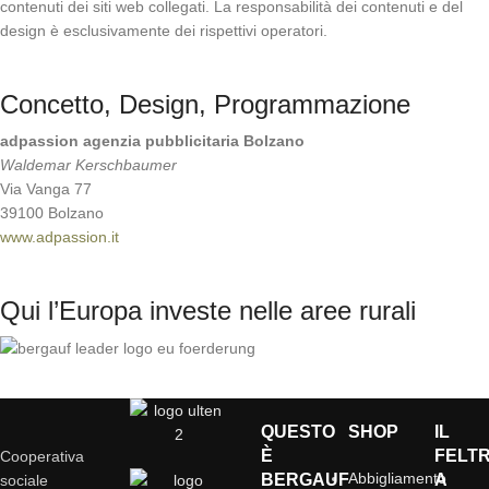
contenuti dei siti web collegati. La responsabilità dei contenuti e del
design è esclusivamente dei rispettivi operatori.
Concetto, Design, Programmazione
adpassion agenzia pubblicitaria Bolzano
Waldemar Kerschbaumer
Via Vanga 77
39100 Bolzano
www.adpassion.it
Qui l’Europa investe nelle aree rurali
QUESTO
SHOP
IL
È
FELT
Cooperativa
Abbigliamento
BERGAUF
A
sociale