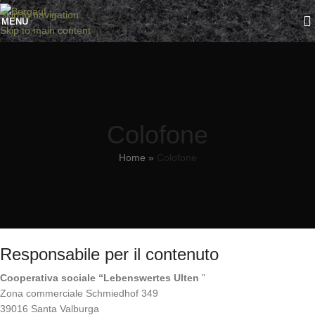
Skip to navigation
MENU
Skip to main content
Colofone
Home
»
Colofone
Responsabile per il contenuto
Cooperativa sociale “Lebenswertes Ulten
”
Zona commerciale Schmiedhof 349
39016 Santa Valburga