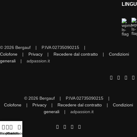
LING
© 2026 Bergauf | P.IVA 02735090215 |
Colofone
|
Privacy
|
Recedere dal contratto
|
Condizioni
generali
|
adpassion.it
© 2026 Bergauf | P.IVA 02735090215 |
Colofone
|
Privacy
|
Recedere dal contratto
|
Condizioni
generali
|
adpassion.it
sta desideri
Shop
Carrello
Il mio account