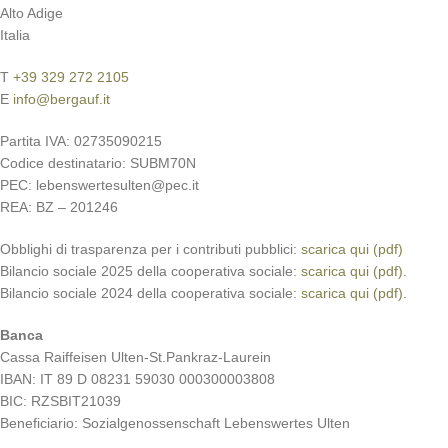
Alto Adige
Italia
T
+39 329 272 2105
E
info@bergauf.it
Partita IVA: 02735090215
Codice destinatario: SUBM70N
PEC:
lebenswertesulten@pec.it
REA: BZ – 201246
Obblighi di trasparenza per i contributi pubblici:
scarica qui (pdf)
Bilancio sociale 2025 della cooperativa sociale:
scarica qui (pdf)
.
Bilancio sociale 2024 della cooperativa sociale:
scarica qui (pdf)
.
Banca
Cassa Raiffeisen Ulten-St.Pankraz-Laurein
IBAN: IT 89 D 08231 59030 000300003808
BIC: RZSBIT21039
Beneficiario: Sozialgenossenschaft Lebenswertes Ulten