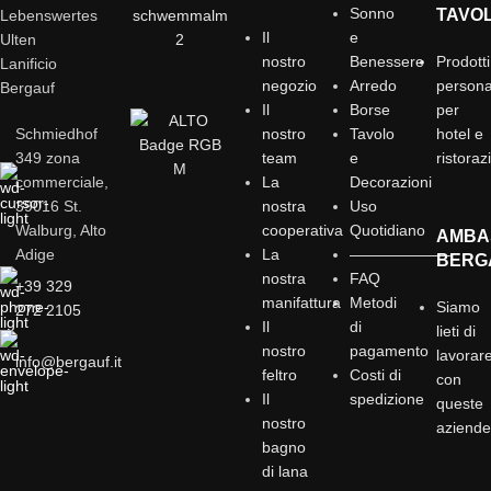
Sonno
TAVO
Lebenswertes
Il
e
Ulten
nostro
Benessere
Prodotti
Lanificio
negozio
Arredo
personal
Bergauf
Il
Borse
per
Schmiedhof
nostro
Tavolo
hotel e
349 zona
team
e
ristoraz
commerciale,
La
Decorazioni
39016 St.
nostra
Uso
Walburg, Alto
cooperativa
Quotidiano
AMBA
Adige
La
——————–
BERG
nostra
FAQ
+39 329
manifattura
Metodi
Siamo
272 2105
Il
di
lieti di
nostro
pagamento
lavorar
info@bergauf.it
feltro
Costi di
con
Il
spedizione
queste
nostro
aziend
bagno
di lana