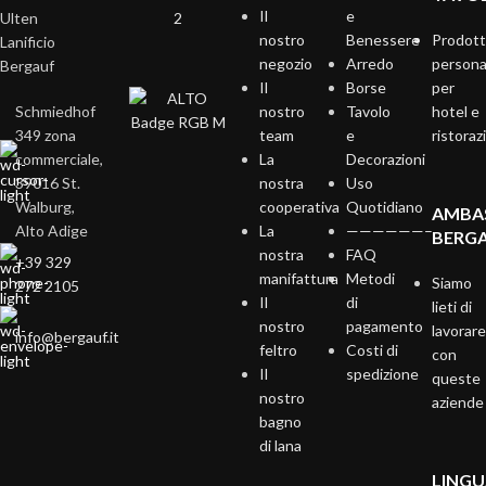
Il
e
Ulten
nostro
Benessere
Prodott
Lanificio
negozio
Arredo
personal
Bergauf
Il
Borse
per
Schmiedhof
nostro
Tavolo
hotel e
349 zona
team
e
ristoraz
commerciale,
La
Decorazioni
39016 St.
nostra
Uso
Walburg,
cooperativa
Quotidiano
AMBA
Alto Adige
La
——————–
BERG
nostra
FAQ
+39 329
manifattura
Metodi
Siamo
272 2105
Il
di
lieti di
nostro
pagamento
lavorar
info@bergauf.it
feltro
Costi di
con
Il
spedizione
queste
nostro
aziende
bagno
di lana
LING