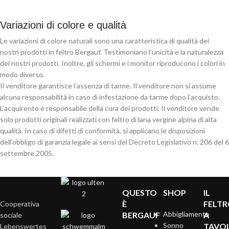
Variazioni di colore e qualità
Le variazioni di colore naturali sono una caratteristica di qualità dei
nostri prodotti in feltro Bergauf. Testimoniano l’unicità e la naturalezza
dei nostri prodotti. Inoltre, gli schermi e i monitor riproducono i colori in
modo diverso.
Il venditore garantisce l’assenza di tarme. Il venditore non si assume
alcuna responsabilità in caso di infestazione da tarme dopo l’acquisto.
L’acquirente è responsabile della cura dei prodotti. Il venditore vende
solo prodotti originali realizzati con feltro di lana vergine alpina di alta
qualità. In caso di difetti di conformità, si applicano le disposizioni
dell’obbligo di garanzia legale ai sensi del Decreto Legislativo n. 206 del 6
settembre 2005.
QUESTO
SHOP
IL
È
FELT
Cooperativa
Abbigliamento
BERGAUF
A
sociale
Sonno
TAVO
Lebenswertes