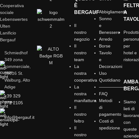
È
FELT
Cooperativa
Abbigliamento
BERGAUF
A
sociale
Sonno
TAVO
Lebenswertes
Il
e
Ulten
nostro
Benessere
Prodotti
Lanificio
negozio
Arredo
personal
Bergauf
Il
Borse
per
Schmiedhof
nostro
Tavolo
hotel e
349 zona
team
e
ristoraz
commerciale,
La
Decorazioni
39016 St.
nostra
Uso
Walburg, Alto
cooperativa
Quotidiano
AMBA
Adige
La
——————–
BERG
nostra
FAQ
+39 329
manifattura
Metodi
Siamo
272 2105
Il
di
lieti di
nostro
pagamento
lavorar
info@bergauf.it
feltro
Costi di
con
Il
spedizione
queste
nostro
aziend