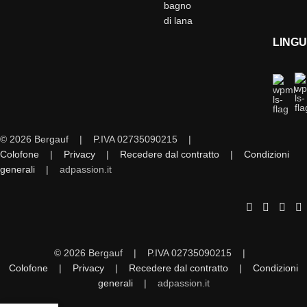
bagno
di lana
LING
© 2026 Bergauf | P.IVA 02735090215 |
Colofone
|
Privacy
|
Recedere dal contratto
|
Condizioni
generali
|
adpassion.it
© 2026 Bergauf | P.IVA 02735090215 |
Colofone
|
Privacy
|
Recedere dal contratto
|
Condizioni
generali
|
adpassion.it