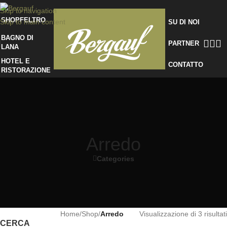
Skip to navigation
SHOP
FELTRO
Skip to main content
SU DI NOI
BAGNO DI
PARTNER
LANA
HOTEL E
CONTATTO
RISTORAZIONE
Arredo
Categories
Home
/
Shop
/
Arredo
Visualizzazione di 3 risultati
CERCA