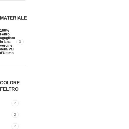
MATERIALE
100%
Feltro
agugliato
in lana
3
vergine
della Val
d'Ultimo
COLORE
FELTRO
2
2
2