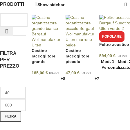
PRODOTTI
Show sidebar
POPOLARE
Feltro acustico
Cestino
Cestino
FILTRA
594,00
€
raccoglitore
raccoglitore
IVA incl.
PER
Mod. 1
Mod. 
grande
piccolo
PREZZO
Personalizzat
185,00
€
47,00
€
IVA incl.
IVA incl.
+8
+7
FILTRA