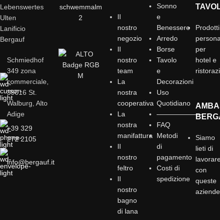
Sonno
TAVO
Lebenswertes
Il
e
Ulten
nostro
Benessere
Prodotti
Lanificio
negozio
Arredo
personal
Bergauf
Il
Borse
per
Schmiedhof
nostro
Tavolo
hotel e
349 zona
team
e
ristoraz
commerciale,
La
Decorazioni
39016 St.
nostra
Uso
Walburg, Alto
cooperativa
Quotidiano
AMBA
Adige
La
——————–
BERG
nostra
FAQ
+39 329
manifattura
Metodi
Siamo
272 2105
Il
di
lieti di
nostro
pagamento
lavorar
info@bergauf.it
feltro
Costi di
con
Il
spedizione
queste
nostro
aziend
bagno
di lana