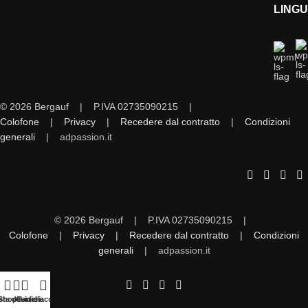
LING
© 2026 Bergauf | P.IVA 02735090215 |
Colofone
|
Privacy
|
Recedere dal contratto
|
Condizioni
generali
|
adpassion.it
© 2026 Bergauf | P.IVA 02735090215 |
Colofone
|
Privacy
|
Recedere dal contratto
|
Condizioni
generali
|
adpassion.it
sta desideri
Shop
Carrello
Il mio account