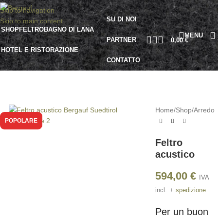
Skip to navigation
SU DI NOI
Skip to main content
SHOP
FELTRO
BAGNO DI LANA
MENU
PARTNER
0,00
€
HOTEL E RISTORAZIONE
CONTATTO
Home
/
Shop
/
Arredo
POPOLARE
Feltro
acustico
594,00
€
IVA
incl.
+
spedizione
Per un buon