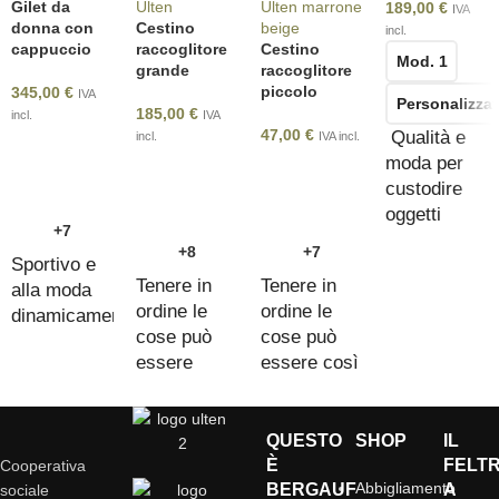
Gilet da
189,00
€
IVA
donna con
Cestino
incl.
cappuccio
raccoglitore
Cestino
Mod. 1
grande
raccoglitore
piccolo
345,00
€
IVA
Personalizza
185,00
€
incl.
IVA
47,00
€
Qualità e
incl.
IVA incl.
moda per
custodire
oggetti
+7
quotidiani
+8
+7
Sportivo e
Tenere in
Tenere in
alla moda
ordine le
ordine le
dinamicamente
cose può
cose può
essere
essere così
facile e
bello
bello
QUESTO
SHOP
IL
È
FELT
Cooperativa
Abbigliamento
BERGAUF
A
sociale