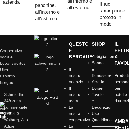
all'interno e
azienda
Il tuo
panchine,
all'esterno
smartphone,
all'interno e
protetto in
all'esterno
modo
sicuro ed
elegante
QUESTO
SHOP
IL
È
FELT
Cooperativa
Abbigliamento
BERGAUF
A
sociale
Sonno
TAVO
Lebenswertes
Il
e
Ulten
nostro
Benessere
Prodotti
Lanificio
negozio
Arredo
personal
Bergauf
Il
Borse
per
Schmiedhof
nostro
Tavolo
hotel e
349 zona
team
e
ristoraz
commerciale,
La
Decorazioni
39016 St.
nostra
Uso
Walburg, Alto
cooperativa
Quotidiano
AMBA
Adige
La
——————–
BERG