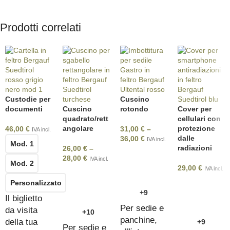
Prodotti correlati
Custodie per
Cuscino
documenti
Cuscino
rotondo
Cover per
quadrato/rett
cellulari con
angolare
protezione
46,00
€
31,00
€
–
IVA incl.
dalle
36,00
€
IVA incl.
Mod. 1
radiazioni
26,00
€
–
28,00
€
IVA incl.
Mod. 2
29,00
€
IVA incl.
Personalizzato
+9
Il biglietto
Per sedie e
da visita
+10
panchine,
della tua
+9
Per sedie e