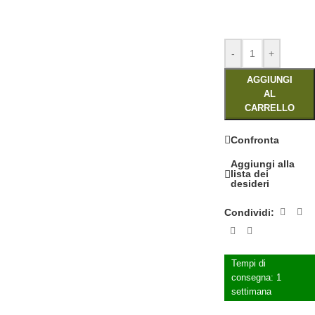
-
+
AGGIUNGI
AL
CARRELLO
Confronta
Aggiungi alla
lista dei
desideri
Condividi:
Tempi di
consegna:
1
settimana