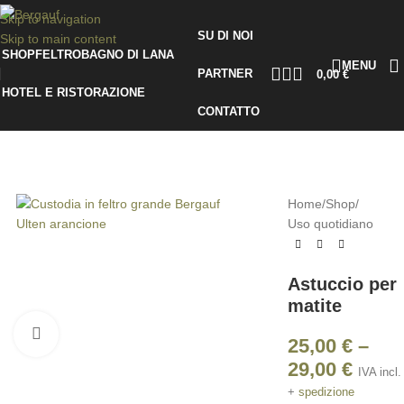
Skip to navigation
SU DI NOI
Skip to main content
SHOP
FELTRO
BAGNO DI LANA
MENU
PARTNER
0,00
€
HOTEL E RISTORAZIONE
CONTATTO
Home
/
Shop
/
Uso quotidiano
Astuccio per
matite
Click to enlarge
25,00
€
–
29,00
€
IVA incl.
+
spedizione