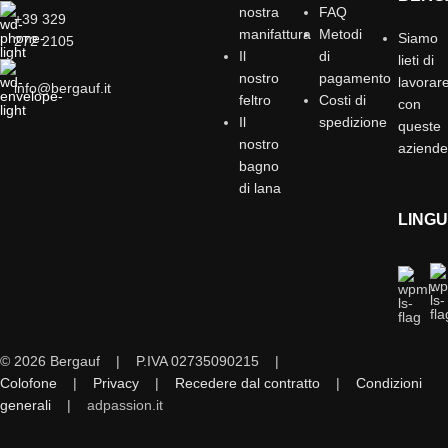
nostra
FAQ
+39 329
manifattura
Metodi
Siamo
272 2105
Il
di
lieti di
nostro
pagamento
lavorar
info@bergauf.it
feltro
Costi di
con
Il
spedizione
queste
nostro
aziend
bagno
di lana
LING
© 2026 Bergauf | P.IVA 02735090215 |
Colofone
|
Privacy
|
Recedere dal contratto
|
Condizioni
generali
|
adpassion.it