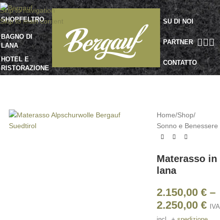
Skip to navigation
SHOP
FELTRO
Skip to main content
SU DI NOI
BAGNO DI
PARTNER
LANA
HOTEL E
CONTATTO
RISTORAZIONE
Home
/
Shop
/
Sonno e Benessere
Materasso in
lana
2.150,00
€
–
2.250,00
€
IVA
incl.
+
spedizione