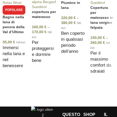
Piumino in
lana
Copertura
POPOLARE
copertura per
per
materasso
Bagno nella
materasso in
320,00
€
–
lana di
lana vergine
380,00
€
IVA
pecora della
160,00
€
–
felpata
incl.
Val d’Ultimo
170,00
€
IVA
Ben coperto
incl.
150,00
€
–
in qualsiasi
55,00
€
Per
260,00
€
IVA incl.
IVA
periodo
Immersi
proteggersi
incl.
dell'anno
Per il
nella lana e
e dormire
massimo
nel
bene
comfort da
benessere
sdraiati
QUESTO
SHOP
IL