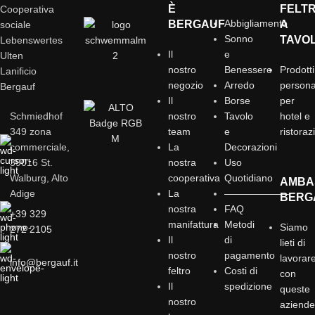
È
FELT
Cooperativa
Abbigliamento
BERGAUF
A
sociale
Sonno
TAVO
Lebenswertes
Il
e
Ulten
nostro
Benessere
Prodotti
Lanificio
negozio
Arredo
personal
Bergauf
Il
Borse
per
Schmiedhof
nostro
Tavolo
hotel e
349 zona
team
e
ristoraz
commerciale,
La
Decorazioni
39016 St.
nostra
Uso
Walburg, Alto
cooperativa
Quotidiano
AMBA
Adige
La
——————–
BERG
nostra
FAQ
+39 329
manifattura
Metodi
Siamo
272 2105
Il
di
lieti di
nostro
pagamento
lavorar
info@bergauf.it
feltro
Costi di
con
Il
spedizione
queste
nostro
aziend