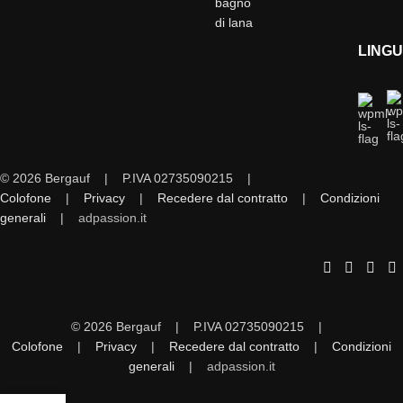
bagno
di lana
LING
© 2026 Bergauf | P.IVA 02735090215 |
Colofone
|
Privacy
|
Recedere dal contratto
|
Condizioni
generali
|
adpassion.it
© 2026 Bergauf | P.IVA 02735090215 |
Colofone
|
Privacy
|
Recedere dal contratto
|
Condizioni
generali
|
adpassion.it