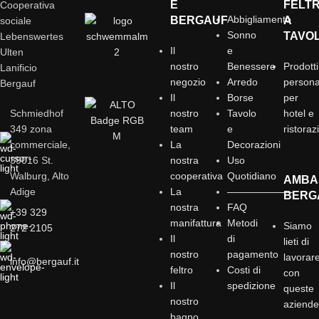
È
FELT
Cooperativa
Abbigliamento
BERGAUF
A
sociale
Sonno
TAVO
Lebenswertes
Il
e
Ulten
nostro
Benessere
Prodotti
Lanificio
negozio
Arredo
personal
Bergauf
Il
Borse
per
Schmiedhof
nostro
Tavolo
hotel e
349 zona
team
e
ristoraz
commerciale,
La
Decorazioni
39016 St.
nostra
Uso
Walburg, Alto
cooperativa
Quotidiano
AMBA
Adige
La
——————–
BERG
nostra
FAQ
+39 329
manifattura
Metodi
Siamo
272 2105
Il
di
lieti di
nostro
pagamento
lavorar
info@bergauf.it
feltro
Costi di
con
Il
spedizione
queste
nostro
aziend
bagno