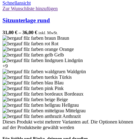
Schnellansicht
Zur Wunschliste hinzufügen
Sitzunterlage rund
31,00
€
–
36,00
€
inkl. MwSt.
Braun
Rot
Orange
Gelb
Lindgrün
+9
Waldgrün
Türkis
Blau
Pink
Bordeaux
Beige
Hellgrau
Mittelgrau
Anthrazit
Dieses Produkt weist mehrere Varianten auf. Die Optionen können
auf der Produktseite gewählt werden
Für Stühle und Bänke, drinnen und draußen