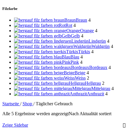
Filzfarbe
Braun
Braun
4
Rot
Rot
4
Orange
Orange
4
Gelb
Gelb
4
Lindgrün
Lindgrün
4
Waldgrün
Waldgrün
4
Türkis
Türkis
4
Blau
Blau
4
Pink
Pink
4
Bordeaux
Bordeaux
4
Beige
Beige
4
Weiss
Weiss
2
Hellgrau
Hellgrau
2
Mittelgrau
Mittelgrau
4
Anthrazit
Anthrazit
4
Startseite
/
Shop
/
Täglicher Gebrauch
Alle 5 Ergebnisse werden angezeigt
Nach Aktualität sortiert
Zeige Sidebar