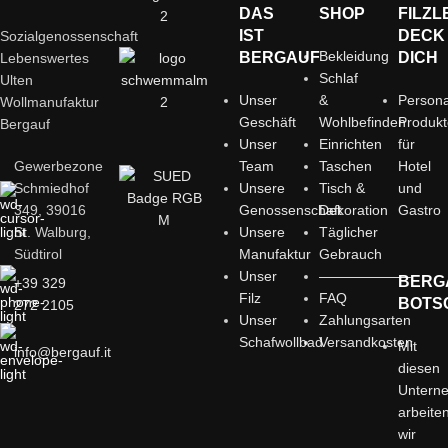
DAS
SHOP
FILZL
IST
DECK
Sozialgenossenschaft
Bekleidung
BERGAUF
DICH
Lebenswertes
Schlaf
Ulten
Unser
&
Persona
Wollmanufaktur
Geschäft
Wohlbefinden
Produk
Bergauf
Unser
Einrichten
für
Gewerbezone
Team
Taschen
Hotel
Schmiedhof
Unsere
Tisch &
und
349, 39016
Genossenschaft
Dekoration
Gastro
St. Walburg,
Unsere
Täglicher
Südtirol
Manufaktur
Gebrauch
Unser
——————–
BERG
+39 329
Filz
FAQ
BOTS
272 2105
Unser
Zahlungsarten
Schafwollbad
Versandkosten
Mit
info@bergauf.it
diesen
Untern
arbeite
wir