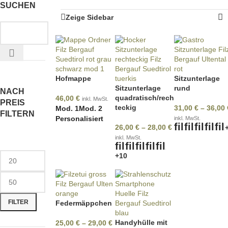
SUCHEN
Zeige Sidebar
Hofmappe
Sitzunterlage
Sitzunterlage
rund
NACH
quadratisch/rech
46,00
€
inkl. MwSt.
PREIS
teckig
31,00
€
–
36,00
Mod. 1
Mod. 2
FILTERN
Personalisiert
inkl. MwSt.
26,00
€
–
28,00
€
inkl. MwSt.
+10
FILTER
Federmäppchen
Handyhülle mit
25,00
€
–
29,00
€