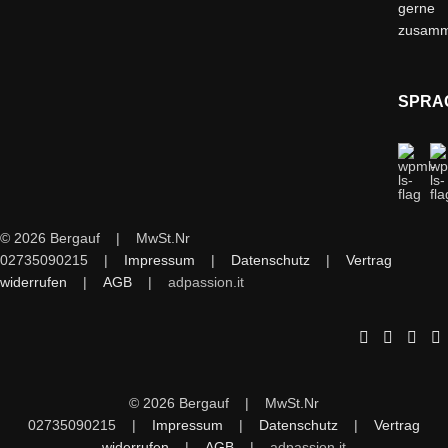
gerne
zusam
SPRA
© 2026 Bergauf | MwSt.Nr
02735090215 |
Impressum
|
Datenschutz
|
Vertrag
widerrufen
|
AGB
|
adpassion.it
© 2026 Bergauf | MwSt.Nr
02735090215 |
Impressum
|
Datenschutz
|
Vertrag
widerrufen
|
AGB
|
adpassion.it